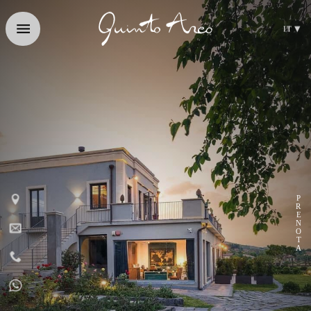
▾
IT
EN
PRENOTA